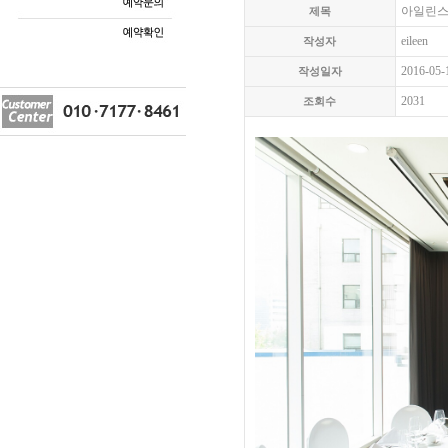
아일린스
제목
eileen
작성자
2016-05-
작성일자
2031
조회수