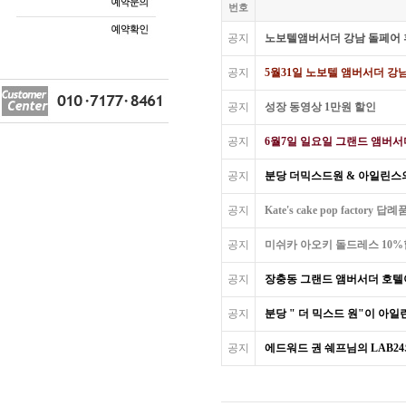
번호
공지
노보텔앰버서더 강남 돌페어
공지
5월31일 노보텔 앰버서더 강
공지
성장 동영상 1만원 할인
공지
6월7일 일요일 그랜드 앰버서
공지
분당 더믹스드원 & 아일린스의
공지
Kate's cake pop factory 답례
공지
미쉬카 아오키 돌드레스 10
공지
장충동 그랜드 앰버서더 호텔
공지
분당 " 더 믹스드 원"이 아일
공지
에드워드 권 쉐프님의 LAB2